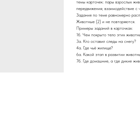
темы карточек: пары взрослых жив
передвижения; взаимодействие с 
Задания по теме равномерно расп
Животные (2) и не повторяются.
Примеры заданий в карточках:
1б. Чем покрыто тело этих животны
3а. Кто оставил следы на снегу?
4а. Где чьё жилище?
6а. Какой этап в развитии живот
7б. Где домашние, а где дикие жи