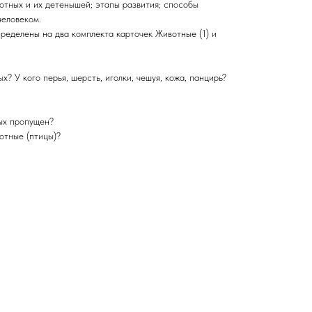
отных и их детенышей; этапы развития; способы
человеком.
ределены на два комплекта карточек Животные (1) и
х? У кого перья, шерсть, иголки, чешуя, кожа, панцирь?
ных пропущен?
вотные (птицы)?