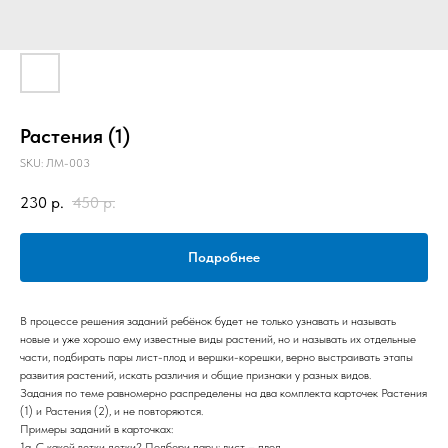
Растения (1)
SKU:
ЛМ-003
230
р.
450
р.
Подробнее
В процессе решения заданий ребёнок будет не только узнавать и называть
новые и уже хорошо ему известные виды растений, но и называть их отдельные
части, подбирать пары лист-плод и вершки-корешки, верно выстраивать этапы
развития растений, искать различия и общие признаки у разных видов.
Задания по теме равномерно распределены на два комплекта карточек Растения
(1) и Растения (2), и не повторяются.
Примеры заданий в карточках:
1а. С какой ветки детки? Подбери пары: лист – плод.